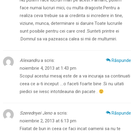
Nu putem face lucruri mari pe acest Pamant, putem
face numai lucruri mici, cu multa dragoste.Pentru a
realiza ceva trebuie sa ai credinta si incredere in tine,
viziune, munca, determinare si daruire.Toate lucrurile
sunt posibile pentru cei care cred .Sunteti printre ei
.Domnul sa va pazeasca calea si mii de multumiri.
Alexandru
a scris:
Răspunde
noiembrie 4, 2013 at 1:43 pm
Scopul acestui mesaj este de a va incuraja sa continuati
ceea ce a-ti inceput ….o faceti foarte bine .Si nu uitati
piedici se ivesc intotdeauna din pacate .
Szerednyei Jeno
a scris:
Răspunde
noiembrie 2, 2013 at 6:13 pm
Fiiatat de bun in ceea ce faci incat oamenii sa nu te