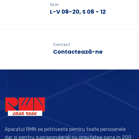
Orar
L-V 08-20, S 08 - 12
Contact
Contactează-ne
Aparatul RMN se potriveste pentru toate persoanele
dar si pentru supraponderali cu greutatea pana in 200