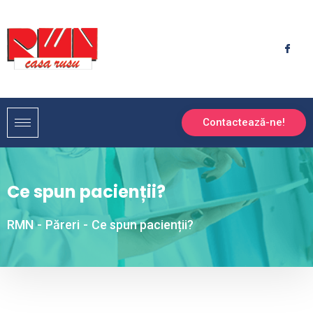
Contactează-ne!
Ce spun pacienții?
RMN
-
Păreri
-
Ce spun pacienții?