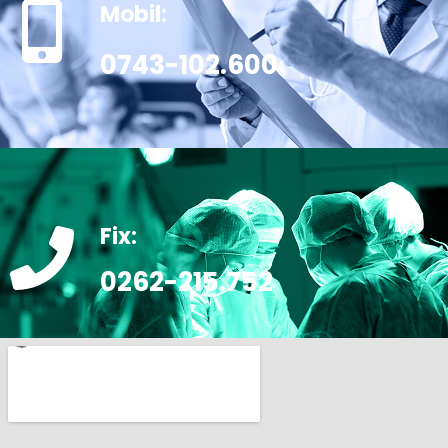
Mobil:
0743-102.600
Fix:
0262-215.752