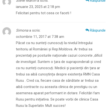
Steve Martin
a scris:
Răspunde
ianuarie 23, 2025 at 2:18 pm
Felicitari pentru tot ceea ce faceti !
Simona
a scris:
Răspunde
octombrie 11, 2017 at 7:38 am
Păcat ca nu sunteți cunoscuți la nivelul întregului
teritoriu al României și Rep.Moldova. Ar trebui sa
prezentați pe posturile naționale cazuri concrete ,dificil
de investigat. Suntem o țara de supraponderali și cred
ca nu sunteți cunoscuți. Medicii și pacienții din țara ar
trebui sa aibă cunoștința despre existența RMN Casa
Rusu . Cred ca, fiecare casa de sănătate ar trebui sa
aibă contracte cu aceasta clinica de prestigiu cu un
asemenea aparat performant in dotare. Felicitări fam
Rusu pentru inițiativa. Se poate vorbi de clinica Casa
Rusu la Superlativ. Mult succes!