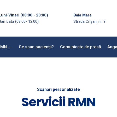
Luni-Vineri (08:00 - 20:00)
Baia Mare
Sâmbătă (08:00- 12:00)
Strada Crișan, nr. 9
RMN
Ce spun pacienții?
Comunicate de presă
Ang
Scanări personalizate
Servicii
RMN